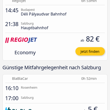
RegioJet
6h 53min
14:45
Budapest
Déli Pályaudvar Bahnhof
21:38
Salzburg
Hauptbahnhof
82 €
ab
Economy
Jetzt finden
Günstige Mitfahrgelegenheit nach Salzburg
BlaBlaCar
0h 52min
16:10
Rosenheim
17:00
Salzburg
5 €