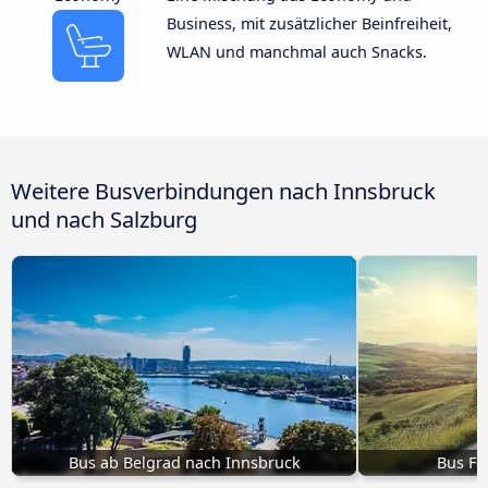
Business, mit zusätzlicher Beinfreiheit,
WLAN und manchmal auch Snacks.
Weitere Busverbindungen nach Innsbruck
und nach Salzburg
Bus ab Belgrad nach Innsbruck
Bus Fe