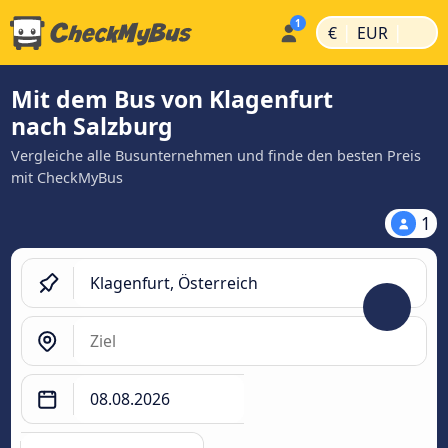
|
|
€
EUR
Mit dem Bus von Klagenfurt
nach Salzburg
Vergleiche alle Busunternehmen und finde den besten Preis
mit CheckMyBus
1