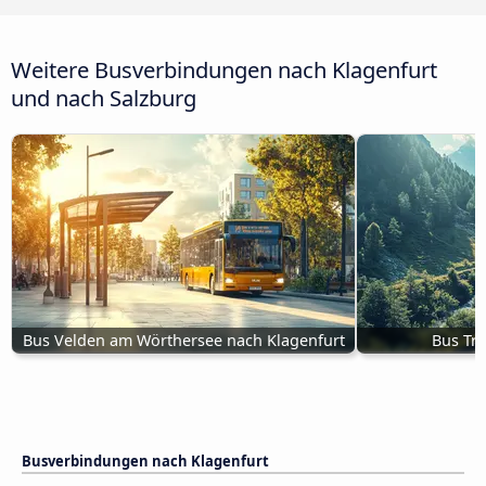
Weitere Busverbindungen nach Klagenfurt
und nach Salzburg
Bus Velden am Wörthersee nach Klagenfurt
Bus Tri
Busverbindungen nach Klagenfurt