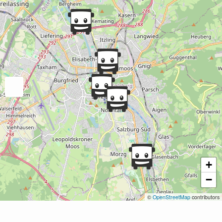
+
−
©
OpenStreetMap
contributors