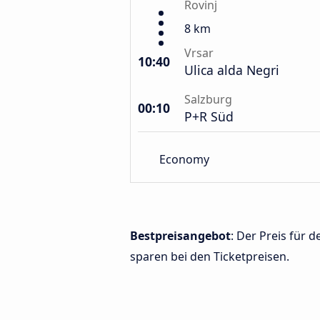
Rovinj
8 km
Vrsar
10:40
Ulica alda Negri
Salzburg
00:10
P+R Süd
Economy
Bestpreisangebot
: Der Preis für 
sparen bei den Ticketpreisen.