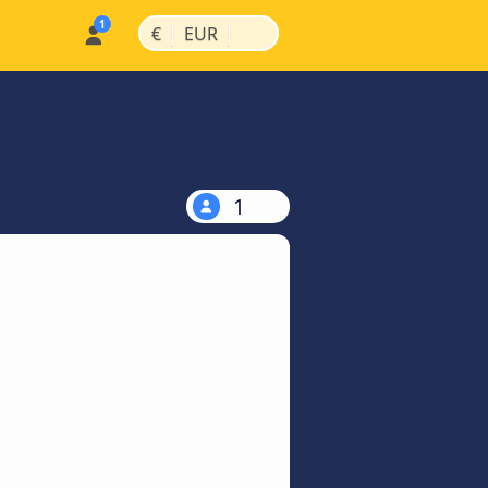
|
|
€
EUR
1