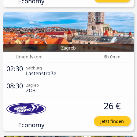
Economy
Zagreb
Union Ivkoni
6h 0min
02:30
Salzburg
Lastenstraße
08:30
Zagreb
ZOB
26 €
Jetzt finden
Economy