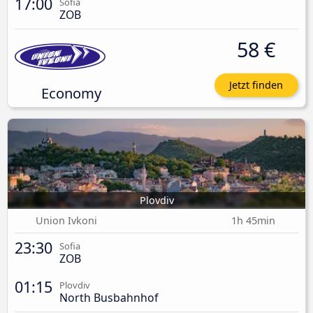
17:00
Sofia
ZOB
58 €
Jetzt finden
Economy
Plovdiv
Union Ivkoni
1h 45min
23:30
Sofia
ZOB
01:15
Plovdiv
North Busbahnhof