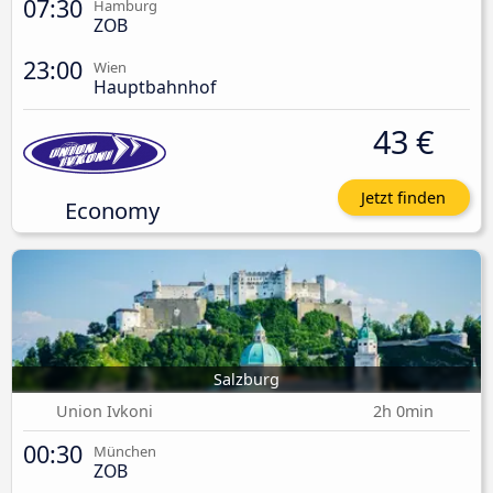
07:30
Hamburg
ZOB
23:00
Wien
Hauptbahnhof
43 €
Jetzt finden
Economy
Salzburg
Union Ivkoni
2h 0min
00:30
München
ZOB