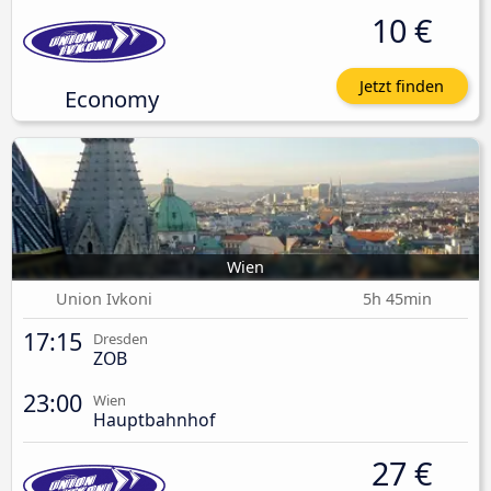
10 €
Jetzt finden
Economy
Wien
Union Ivkoni
5h 45min
17:15
Dresden
ZOB
23:00
Wien
Hauptbahnhof
27 €