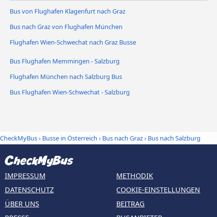
Bus von Flughafen Klagenfurt nach Graz
Bus nach Graz von Flughafen München
Flughafen Wien-Schwechat nach Graz Busse
Bus Flughafen Memmingen - Salzburg
Flughafen München nach Salzburg Bus
Bus Flughafen Wien-Schwechat - Salzburg
CheckMyBus
›
Busse in Österreich
›
Bus nach Graz
›
Bus nach Salzburg
IMPRESSUM
METHODIK
DATENSCHUTZ
COOKIE-EINSTELLUNGEN
ÜBER UNS
BEITRAG