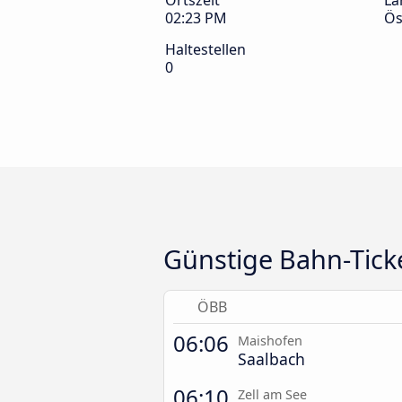
Ortszeit
La
02:23 PM
Ös
Haltestellen
0
Günstige Bahn-Ticke
ÖBB
06:06
Maishofen
Saalbach
06:10
Zell am See