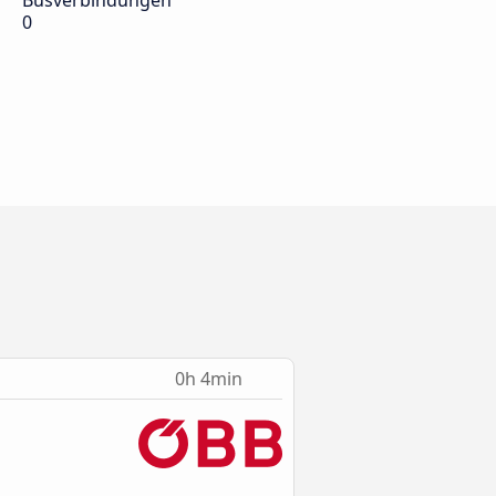
Busverbindungen
0
0h 4min