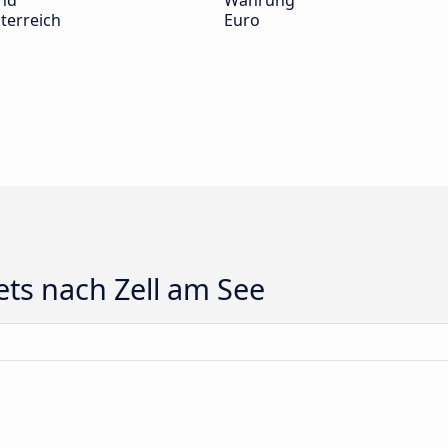
nd
Währung
terreich
Euro
ts nach Zell am See