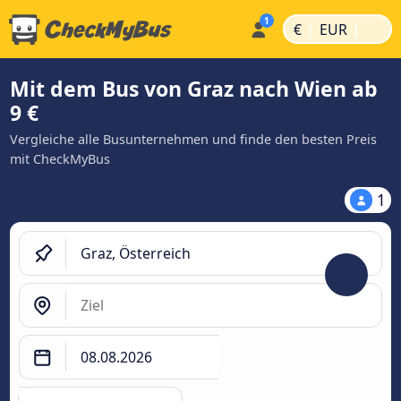
|
|
€
EUR
Mit dem Bus von Graz nach Wien ab
9 €
Vergleiche alle Busunternehmen und finde den besten Preis
mit CheckMyBus
1