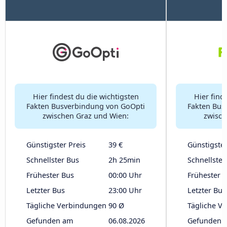
Hier findest du die wichtigsten
Hier find
Fakten Busverbindung von GoOpti
Fakten Bus
zwischen Graz und Wien:
zwisch
Günstigster Preis
39 €
Günstigster
Schnellster Bus
2h 25min
Schnellster
Frühester Bus
00:00 Uhr
Frühester 
Letzter Bus
23:00 Uhr
Letzter Bus
Tägliche Verbindungen
90 Ø
Tägliche V
Gefunden am
06.08.2026
Gefunden 