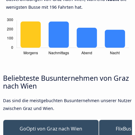
wenigsten Busse mit 196 Fahrten hat.
Beliebteste Busunternehmen von Graz
nach Wien
Das sind die meistgebuchten Busunternehmen unserer Nutzer
zwischen Graz und Wien.
GoOpti von Graz nach Wien
FlixBus 