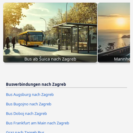
Bus ab Šuica nach Zagreb
Mannheim
Busverbindungen nach Zagreb
Bus Augsburg nach Zagreb
Bus Bugojno nach Zagreb
Bus Doboj nach Zagreb
Bus Frankfurt am Main nach Zagreb
Graz nach Zagreb Bus