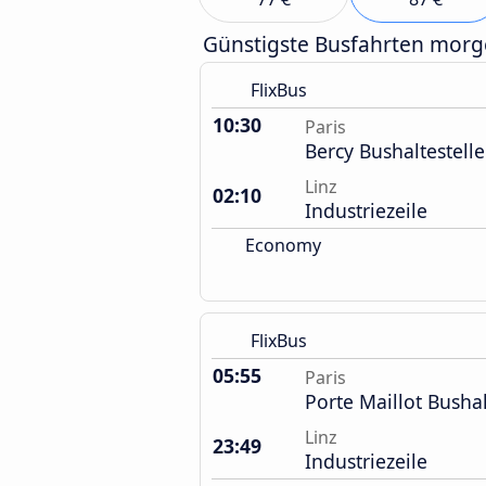
Günstigste Busfahrten mor
FlixBus
10:30
Paris
Bercy Bushaltestelle
Linz
02:10
Industriezeile
Economy
FlixBus
05:55
Paris
Porte Maillot Bushal
Linz
23:49
Industriezeile