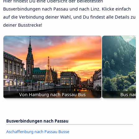
Hier findest Du eine Übersicht der beliebtesten
Busverbindungen nach Passau und nach Linz. Klicke einfach
auf die Verbindung deiner Wahl, und Du findest alle Details zu
deiner Busstrecke!
Von Hamburg nach Passau Bus
Bus nach
Busverbindungen nach Passau
Aschaffenburg nach Passau Busse