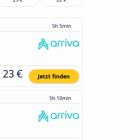
5h 5min
23 €
Jetzt finden
5h 10min