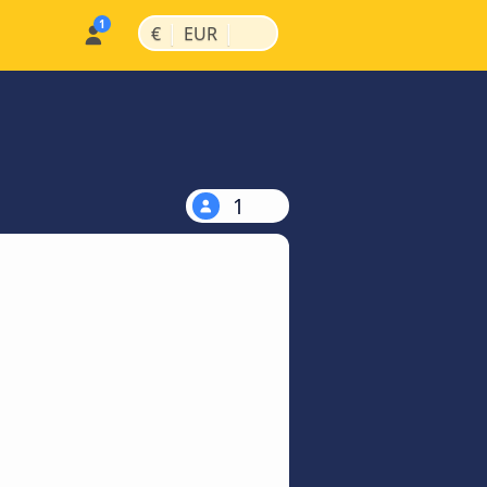
|
|
€
EUR
1