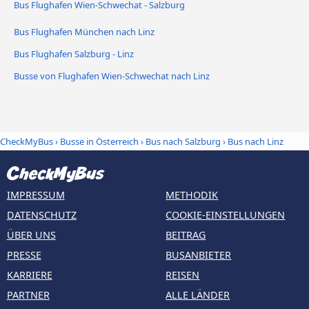
Bus Flughafen Wien-Schwechat - Salzburg
Bus Flughafen München nach Linz
Bus Flughafen Salzburg - Linz
Busse von Flughafen Wien-Schwechat nach Linz
CheckMyBus
›
Busse in Österreich
›
Bus nach Salzburg
›
Bus nach Linz
IMPRESSUM
METHODIK
DATENSCHUTZ
COOKIE-EINSTELLUNGEN
ÜBER UNS
BEITRAG
PRESSE
BUSANBIETER
KARRIERE
REISEN
PARTNER
ALLE LÄNDER