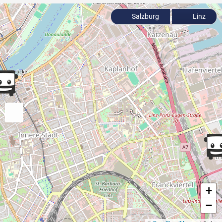
Salzburg
Linz
+
−