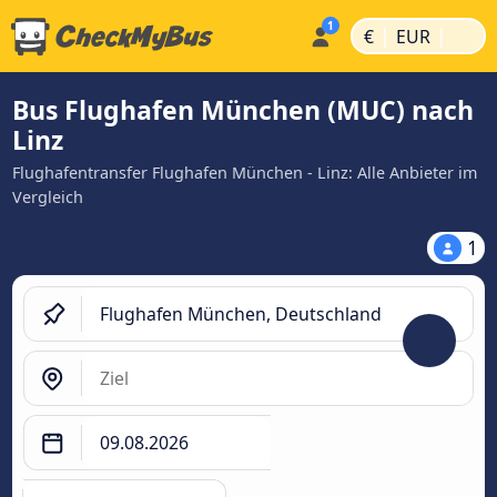
|
|
€
EUR
Bus Flughafen München (MUC) nach
Linz
Flughafentransfer Flughafen München - Linz: Alle Anbieter im
Vergleich
1