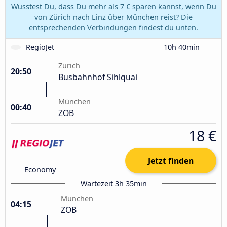
Wusstest Du, dass Du mehr als 7 € sparen kannst, wenn Du
von Zürich nach Linz über München reist? Die
entsprechenden Verbindungen findest du unten.
RegioJet
10h 40min
Zürich
20:50
Busbahnhof Sihlquai
München
00:40
ZOB
18 €
Jetzt finden
Economy
Wartezeit 3h 35min
München
04:15
ZOB