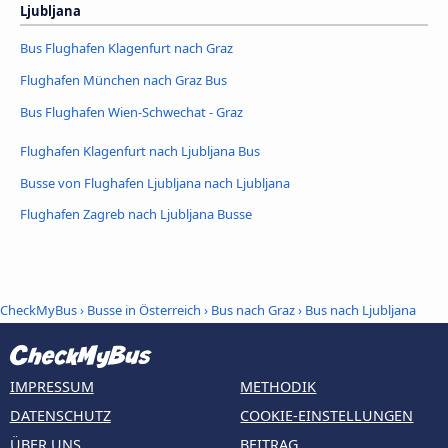
Ljubljana
Bus Flughafen Klagenfurt nach Graz
Flughafen München nach Graz Bus
Bus Flughafen Wien-Schwechat - Graz
Flughafen Klagenfurt nach Ljubljana Bus
Busse von Flughafen Ljubljana nach Ljubljana
Flughafen Zagreb nach Ljubljana Busse
CheckMyBus
›
Busse in Österreich
›
Bus nach Graz
›
Bus nach Ljubljana
IMPRESSUM
METHODIK
DATENSCHUTZ
COOKIE-EINSTELLUNGEN
ÜBER UNS
BEITRAG