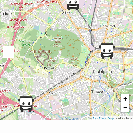
+
−
©
OpenStreetMap
contributors