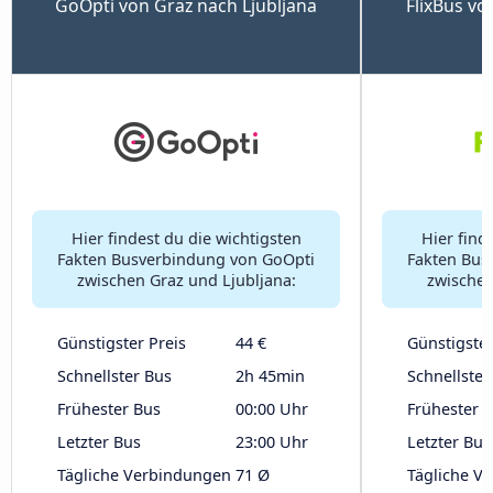
GoOpti von Graz nach Ljubljana
FlixBus vo
Hier findest du die wichtigsten
Hier find
Fakten Busverbindung von GoOpti
Fakten Bus
zwischen Graz und Ljubljana:
zwischen
Günstigster Preis
44 €
Günstigster
Schnellster Bus
2h 45min
Schnellster
Frühester Bus
00:00 Uhr
Frühester 
Letzter Bus
23:00 Uhr
Letzter Bus
Tägliche Verbindungen
71 Ø
Tägliche V