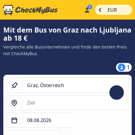
|
|
€
EUR
Mit dem Bus von Graz nach Ljubljana
ab 18 €
Vergleiche alle Busunternehmen und finde den besten Preis
mit CheckMyBus
1