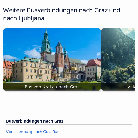
Weitere Busverbindungen nach Graz und
nach Ljubljana
Bus von Krakau nach Graz
Vill
Busverbindungen nach Graz
Von Hamburg nach Graz Bus