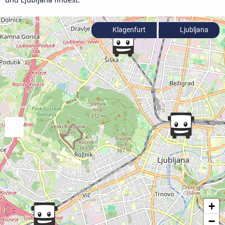
Klagenfurt
Ljubljana
+
−