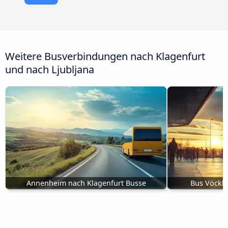
Weitere Busverbindungen nach Klagenfurt
und nach Ljubljana
Annenheim nach Klagenfurt Busse
Bus Vöckla