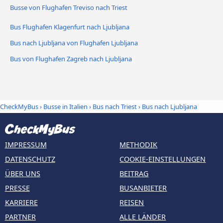
Busse von Flughafen Treviso nach Triest
Bus Flughafen Klagenfurt nach Ljubljana
Bus nach Ljubljana von Flughafen Ljubljana
Bus von Flughafen Zagreb nach Ljubljana
CheckMyBus
›
Busse in Italien
›
Bus nach Triest
›
Bus nach Ljubljana
IMPRESSUM
METHODIK
DATENSCHUTZ
COOKIE-EINSTELLUNGEN
ÜBER UNS
BEITRAG
PRESSE
BUSANBIETER
KARRIERE
REISEN
PARTNER
ALLE LÄNDER