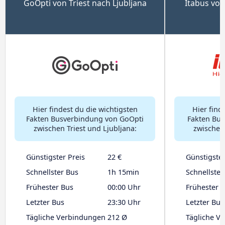
GoOpti von Triest nach Ljubljana
Itabus von
Hier findest du die wichtigsten
Hier find
Fakten Busverbindung von GoOpti
Fakten Bus
zwischen Triest und Ljubljana:
zwischen 
Günstigster Preis
22 €
Günstigster
Schnellster Bus
1h 15min
Schnellster
Frühester Bus
00:00 Uhr
Frühester 
Letzter Bus
23:30 Uhr
Letzter Bus
Tägliche Verbindungen
212 Ø
Tägliche V