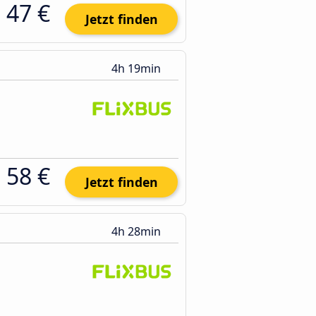
47 €
Jetzt finden
4h 19min
58 €
Jetzt finden
4h 28min