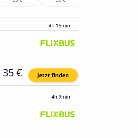
4h 15min
35 €
Jetzt finden
4h 9min