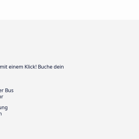
 mit einem Klick! Buche dein
er Bus
hr
ung
m