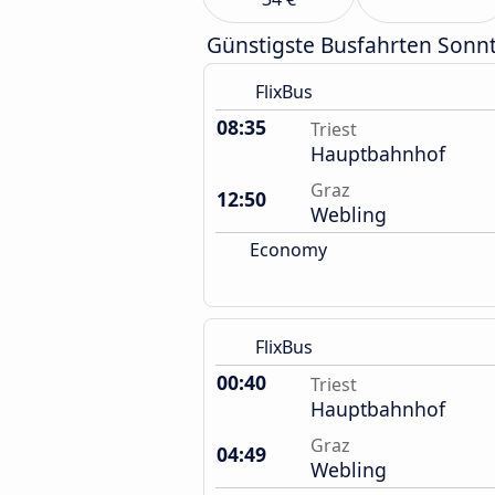
Günstigste Busfahrten Sonn
FlixBus
08:35
Triest
Hauptbahnhof
Graz
12:50
Webling
Economy
FlixBus
00:40
Triest
Hauptbahnhof
Graz
04:49
Webling