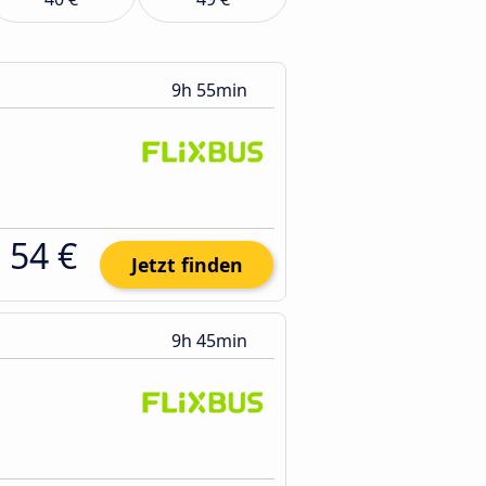
9h 55min
54 €
Jetzt finden
9h 45min