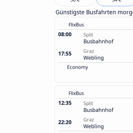
Günstigste Busfahrten mor
FlixBus
08:00
Split
Busbahnhof
Graz
17:55
Webling
Economy
FlixBus
12:35
Split
Busbahnhof
Graz
22:20
Webling