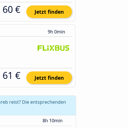
60 €
Jetzt finden
9h 0min
61 €
Jetzt finden
greb reist? Die entsprechenden
8h 10min