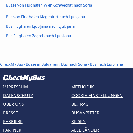
Busse von Flughafen Wien-Schwechat nach Sofia
Bus von Flughafen Klagenfurt nach Ljubljana
Bus Flughafen Ljubljana nach Ljubljana
Bus Flughafen Zagreb nach Ljubljana
CheckMyBus
›
Busse in Bulgarien
›
Bus nach Sofia
›
Bus nach Ljubljana
IMPRESSUM
METHODIK
DATENSCHUTZ
COOKIE-EINSTELLUNGEN
ÜBER UNS
BEITRAG
PRESSE
BUSANBIETER
KARRIERE
REISEN
PARTNER
ALLE LÄNDER