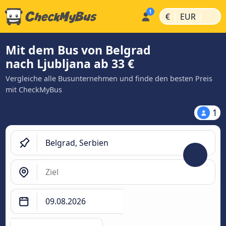
|
|
€
EUR
Mit dem Bus von Belgrad
nach Ljubljana ab 33 €
Vergleiche alle Busunternehmen und finde den besten Preis
mit CheckMyBus
1