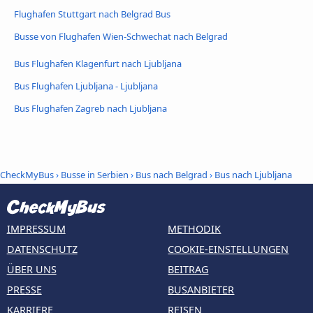
Flughafen Stuttgart nach Belgrad Bus
Busse von Flughafen Wien-Schwechat nach Belgrad
Bus Flughafen Klagenfurt nach Ljubljana
Bus Flughafen Ljubljana - Ljubljana
Bus Flughafen Zagreb nach Ljubljana
CheckMyBus
›
Busse in Serbien
›
Bus nach Belgrad
›
Bus nach Ljubljana
IMPRESSUM
METHODIK
DATENSCHUTZ
COOKIE-EINSTELLUNGEN
ÜBER UNS
BEITRAG
PRESSE
BUSANBIETER
KARRIERE
REISEN