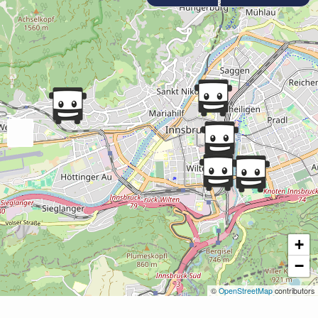
+
−
©
OpenStreetMap
contributors