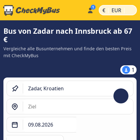
|
|
€
EUR
Bus von Zadar nach Innsbruck ab 67
€
Vergleiche alle Busunternehmen und finde den besten Preis
mit CheckMyBus
1