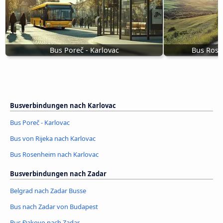
Bus Poreč - Karlovac
Bus Rose
Busverbindungen nach Karlovac
Bus Poreč - Karlovac
Bus von Rijeka nach Karlovac
Bus Rosenheim nach Karlovac
Busverbindungen nach Zadar
Belgrad nach Zadar Busse
Bus nach Zadar von Budapest
Bus Đakovo nach Zadar