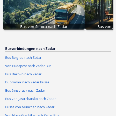
Bus von Stinica nach Zadar
Bus von Ja
Busverbindungen nach Zadar
Bus Belgrad nach Zadar
Von Budapest nach Zadar Bus
Bus Đakovo nach Zadar
Dubrovnik nach Zadar Busse
Bus Innsbruck nach Zadar
Bus von Jastrebarsko nach Zadar
Busse von München nach Zadar
Von Nova Gradiška nach Zadar Bus