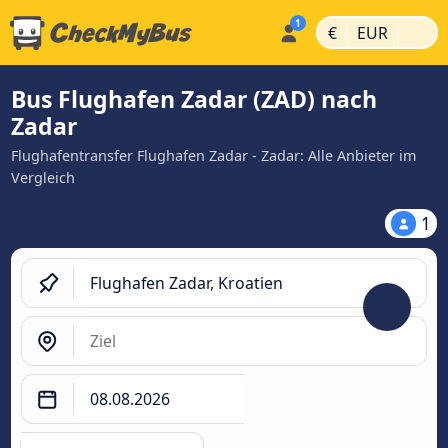
|
|
€
EUR
Bus Flughafen Zadar (ZAD) nach
Zadar
Flughafentransfer Flughafen Zadar - Zadar: Alle Anbieter im
Vergleich
1