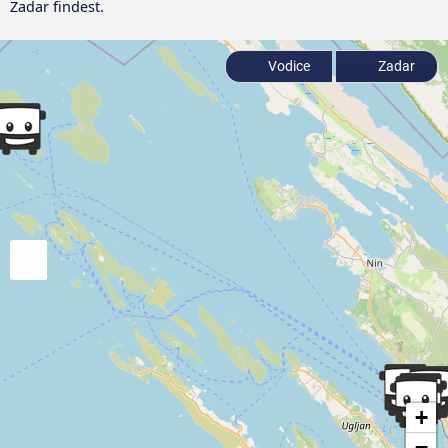
Zadar findest.
Vodice
Zadar
+
−