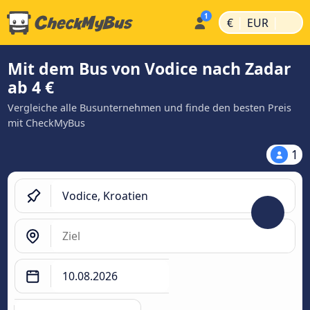
|
|
€
EUR
Mit dem Bus von Vodice nach Zadar
ab 4 €
Vergleiche alle Busunternehmen und finde den besten Preis
mit CheckMyBus
1