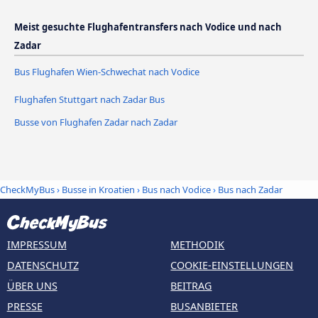
Meist gesuchte Flughafentransfers nach Vodice und nach
Zadar
Bus Flughafen Wien-Schwechat nach Vodice
Flughafen Stuttgart nach Zadar Bus
Busse von Flughafen Zadar nach Zadar
CheckMyBus
›
Busse in Kroatien
›
Bus nach Vodice
›
Bus nach Zadar
IMPRESSUM
METHODIK
DATENSCHUTZ
COOKIE-EINSTELLUNGEN
ÜBER UNS
BEITRAG
PRESSE
BUSANBIETER