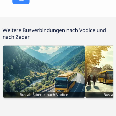
Weitere Busverbindungen nach Vodice und
nach Zadar
Bus ab Šibenik nach Vodice
Bus ab