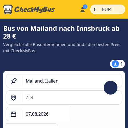
|
|
€
EUR
Bus von Mailand nach Innsbruck ab
28 €
Vergleiche alle Busunternehmen und finde den besten Preis
mit CheckMyBus
1