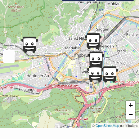
+
−
©
OpenStreetMap
contributors