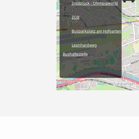
Inssbruck - Olympiaworld
ZOB
Busparkplatz am Hofgarten
Leonhardweg
Bushaltestelle