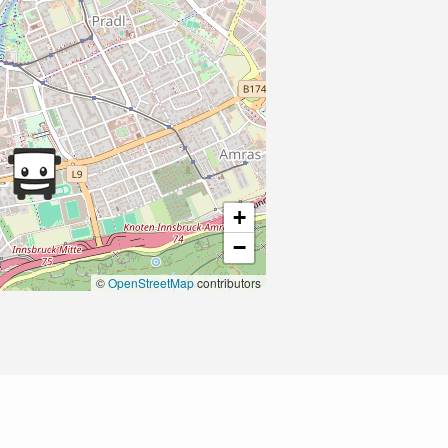
+
−
©
OpenStreetMap
contributors