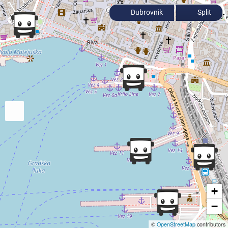
Dubrovnik
Split
+
−
©
OpenStreetMap
contributors