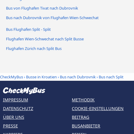
Bus von Flughafen Tivat nach Dubrovnik
Bus nach Dubrovnik von Flughafen Wien-Schwechat
Bus Flughafen Split - Split
Flughafen Wien-Schwechat nach Split Busse
Flughafen Zürich nach Split Bus
CheckMyBus
›
Busse in Kroatien
›
Bus nach Dubrovnik
›
Bus nach Split
IMPRESSUM
METHODIK
DATENSCHUTZ
COOKIE-EINSTELLUNGEN
ÜBER UNS
BEITRAG
PRESSE
BUSANBIETER