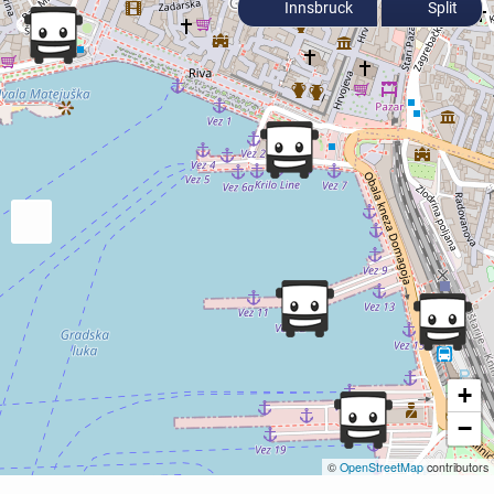
Innsbruck
Split
+
−
©
OpenStreetMap
contributors