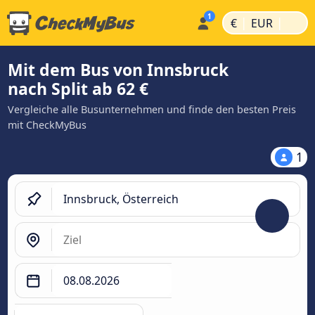
|
|
€
EUR
Mit dem Bus von Innsbruck
nach Split ab 62 €
Vergleiche alle Busunternehmen und finde den besten Preis
mit CheckMyBus
1