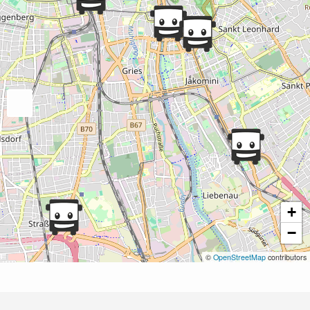
+
−
©
OpenStreetMap
contributors