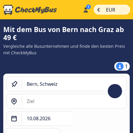
|
|
€
EUR
Mit dem Bus von Bern nach Graz ab
49 €
Vergleiche alle Busunternehmen und finde den besten Preis
mit CheckMyBus
1