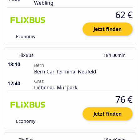
Webling
62 €
Jetzt finden
Economy
FlixBus
18h 30min
18:10
Bern
Bern Car Terminal Neufeld
Graz
12:40
Liebenau Murpark
76 €
Jetzt finden
Economy
FlixBus
18h 40min