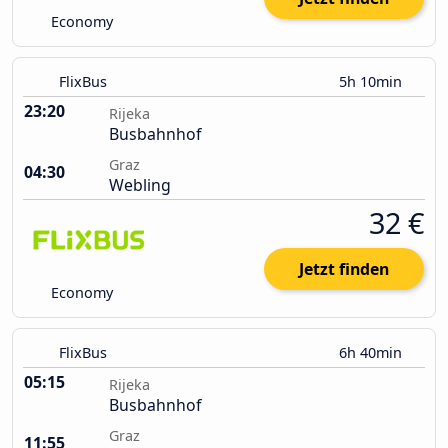
Economy
FlixBus
5h 10min
23:20
Rijeka
Busbahnhof
Graz
04:30
Webling
32 €
Jetzt finden
Economy
FlixBus
6h 40min
05:15
Rijeka
Busbahnhof
Graz
11:55