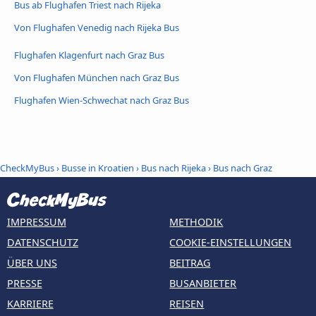
Bus ab Flughafen Triest nach Rijeka
Von Flughafen Venedig nach Rijeka Bus
Flughafen Klagenfurt nach Graz Bus
Von Flughafen München nach Graz Bus
Flughafen Wien-Schwechat nach Graz Bus
CheckMyBus
›
Busse in Kroatien
›
Bus nach Rijeka
›
Bus nach Graz
IMPRESSUM
METHODIK
DATENSCHUTZ
COOKIE-EINSTELLUNGEN
ÜBER UNS
BEITRAG
PRESSE
BUSANBIETER
KARRIERE
REISEN