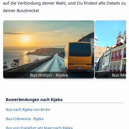
auf die Verbindung deiner Wahl, und Du findest alle Details zu
deiner Busstrecke!
Bus Hreljići - Rijeka
Bus Mem
Busverbindungen nach Rijeka
Bus nach Rijeka von Brcko
Bus Crikvenica - Rijeka
Bus von Frankfurt am Main nach Rijeka