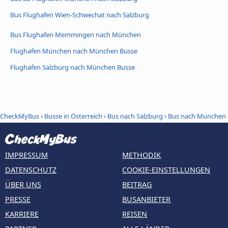
Bus Flughafen Wien-Schwechat nach Salzburg
Bus Flughafen Memmingen nach München
Flughafen München nach München Busse
Flughafen Salzburg nach München Busse
CheckMyBus
›
Busse in Österreich
›
Bus nach Salzburg
›
Bus nach München
IMPRESSUM
METHODIK
DATENSCHUTZ
COOKIE-EINSTELLUNGEN
ÜBER UNS
BEITRAG
PRESSE
BUSANBIETER
KARRIERE
REISEN