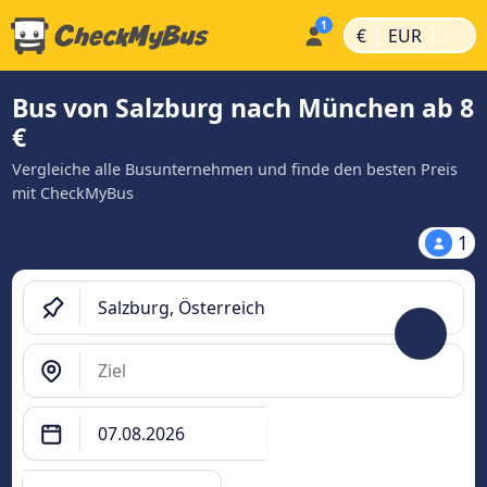
|
|
€
EUR
Bus von Salzburg nach München ab 8
€
Vergleiche alle Busunternehmen und finde den besten Preis
mit CheckMyBus
1