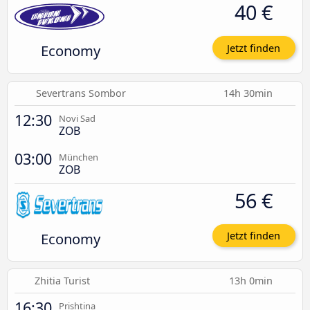
40 €
Economy
Jetzt finden
Severtrans Sombor
14h 30min
12:30
Novi Sad
ZOB
03:00
München
ZOB
56 €
Economy
Jetzt finden
Zhitia Turist
13h 0min
16:30
Prishtina