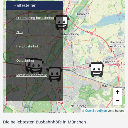
Haltestellen
Fröttmaning Busbahnhof
ZOB
Hauptbahnhof
Ostbahnhof
Messe Bushaltestelle
+
−
©
OpenStreetMap
contributors
Die beliebtesten Busbahnhöfe in München