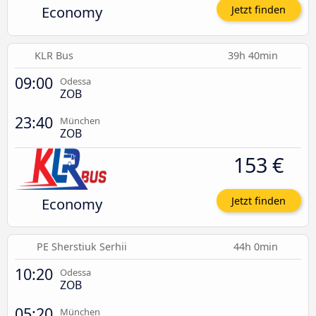
Economy
Jetzt finden
KLR Bus
39h 40min
09:00
Odessa
ZOB
23:40
München
ZOB
153 €
Economy
Jetzt finden
PE Sherstiuk Serhii
44h 0min
10:20
Odessa
ZOB
05:20
München