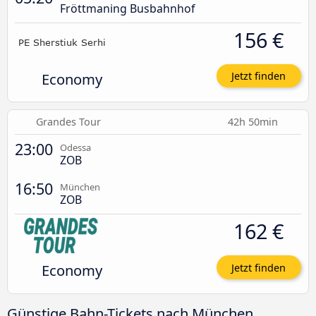
Fröttmaning Busbahnhof
156 €
Economy
Jetzt finden
Grandes Tour
42h 50min
23:00
Odessa
ZOB
16:50
München
ZOB
162 €
Economy
Jetzt finden
Günstige Bahn-Tickets nach München