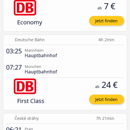
7 €
ab
Economy
Jetzt finden
Deutsche Bahn
4h 2min
03:25
Mannheim
Hauptbahnhof
07:27
München
Hauptbahnhof
24 €
ab
First Class
Jetzt finden
České dráhy
7h 21min
06:21
Prag