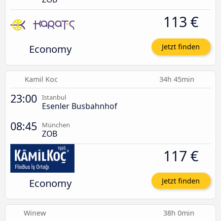
113 €
Economy
Jetzt finden
Kamil Koc
34h 45min
23:00
Istanbul
Esenler Busbahnhof
08:45
München
ZOB
117 €
Economy
Jetzt finden
Winew
38h 0min