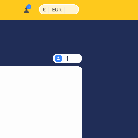
|
|
€
EUR
1