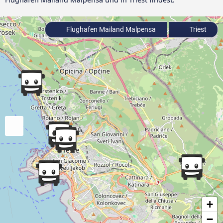
Flughafen Mailand Malpensa
Triest
+
−