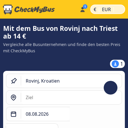
|
|
€
EUR
Mit dem Bus von Rovinj nach Triest
ab 14 €
Vergleiche alle Busunternehmen und finde den besten Preis
mit CheckMyBus
1