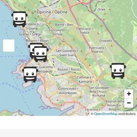
+
−
©
OpenStreetMap
contributors