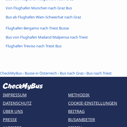
Von Flughafen München nach Graz Bus
Bus ab Flughafen Wien-Schwechat nach Graz
Flughafen Bergamo nach Triest Busse
Bus von Flughafen Mailand Malpensa nach Triest
Flughafen Treviso nach Triest Bus
CheckMyBus
›
Busse in Österreich
›
Bus nach Graz
›
Bus nach Triest
IMPRESSUM
METHODIK
DATENSCHUTZ
COOKIE-EINSTELLUNGEN
ÜBER UNS
BEITRAG
PRESSE
BUSANBIETER