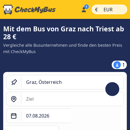
|
|
€
EUR
Mit dem Bus von Graz nach Triest ab
28 €
Vergleiche alle Busunternehmen und finde den besten Preis
mit CheckMyBus
1