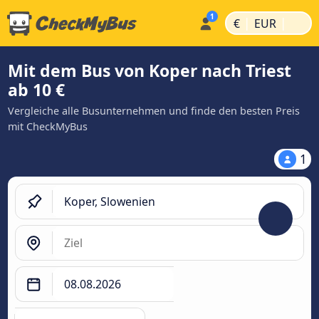
|
|
€
EUR
Mit dem Bus von Koper nach Triest
ab 10 €
Vergleiche alle Busunternehmen und finde den besten Preis
mit CheckMyBus
1