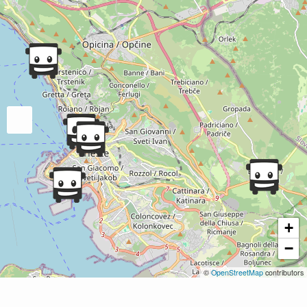
+
−
©
OpenStreetMap
contributors