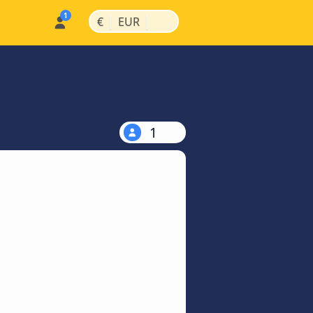
|
|
€
EUR
1