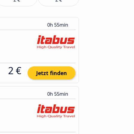
0h 55min
2 €
Jetzt finden
0h 55min