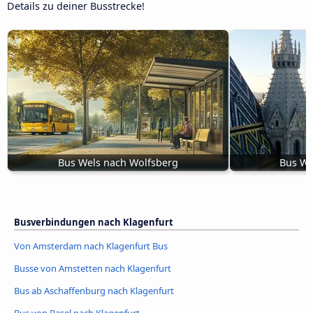
Details zu deiner Busstrecke!
Bus Wels nach Wolfsberg
Bus Wi
Busverbindungen nach Klagenfurt
Von Amsterdam nach Klagenfurt Bus
Busse von Amstetten nach Klagenfurt
Bus ab Aschaffenburg nach Klagenfurt
Bus von Basel nach Klagenfurt