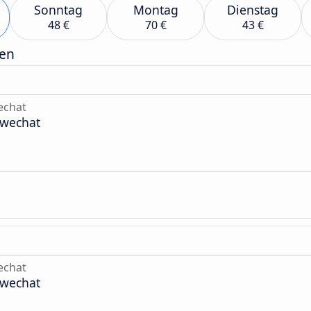
Sonntag
Montag
Dienstag
48 €
70 €
43 €
gen
echat
hwechat
echat
hwechat