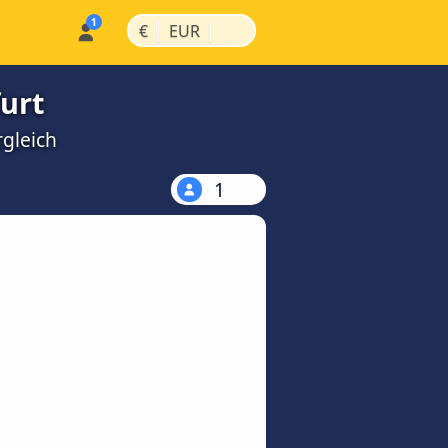
|
|
€
EUR
urt
rgleich
1