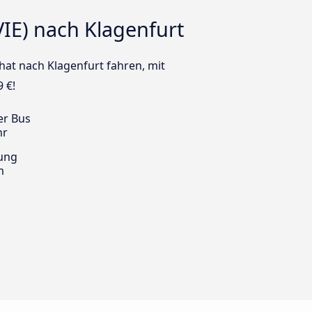
IE) nach Klagenfurt
hat nach Klagenfurt fahren, mit
 €!
er Bus
hr
ung
m