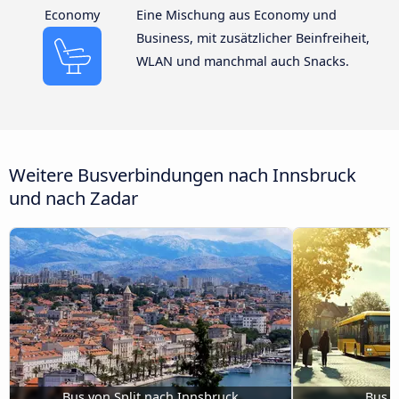
Economy
Eine Mischung aus Economy und
Business, mit zusätzlicher Beinfreiheit,
WLAN und manchmal auch Snacks.
Weitere Busverbindungen nach Innsbruck
und nach Zadar
Bus von Split nach Innsbruck
Bus G