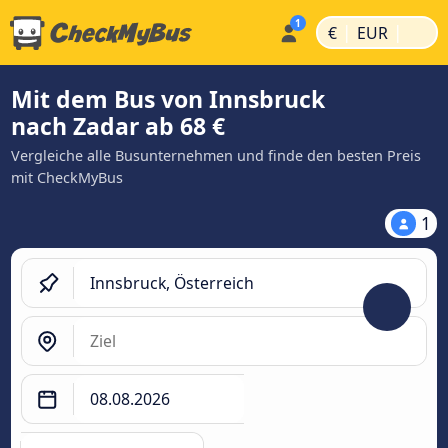
|
|
€
EUR
Mit dem Bus von Innsbruck
nach Zadar ab 68 €
Vergleiche alle Busunternehmen und finde den besten Preis
mit CheckMyBus
1