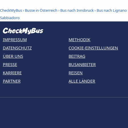
CheckMyBus
›
Busse in Österreich
›
Bus nach Innsbruck
›
Bus nach Lignano
Sabbiadoro
IMPRESSUM
METHODIK
DATENSCHUTZ
COOKIE-EINSTELLUNGEN
ÜBER UNS
BEITRAG
PRESSE
BUSANBIETER
KARRIERE
REISEN
PARTNER
ALLE LÄNDER