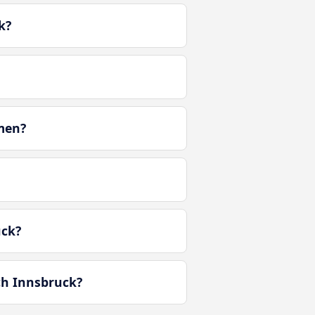
k?
men?
uck?
ch Innsbruck?