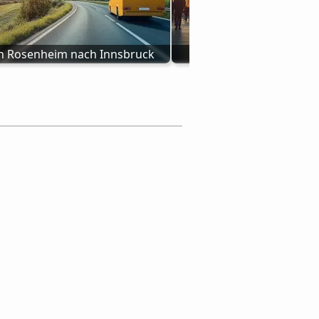
n Rosenheim nach Innsbruck
Bus Bad Gastein nach 