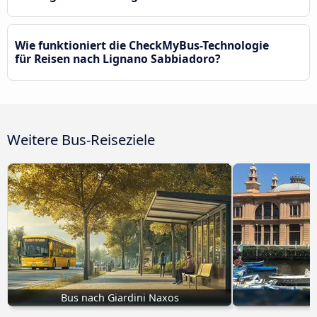
Wie funktioniert die CheckMyBus-Technologie
für Reisen nach Lignano Sabbiadoro?
Weitere Bus-Reiseziele
Bus nach Giardini Naxos
B