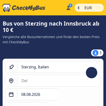
|
|
€
EUR
Bus von Sterzing nach Innsbruck ab
10 €
Vergleiche alle Busunternehmen und finde den besten Preis
mit CheckMyBus
1