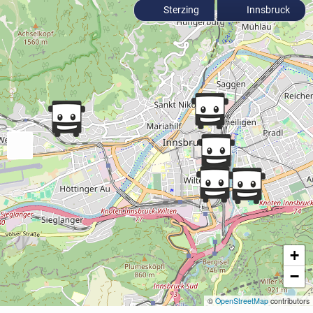
Sterzing
Innsbruck
+
−
©
OpenStreetMap
contributors