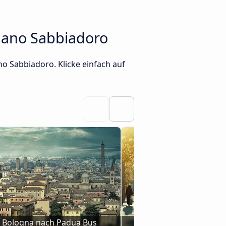
nano Sabbiadoro
o Sabbiadoro. Klicke einfach auf
 Bologna nach Padua Bus
Busse von Rende na