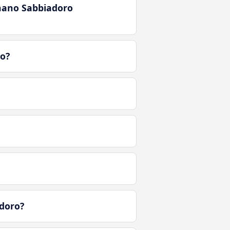
gnano Sabbiadoro
ro?
doro?