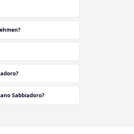
tnehmen?
iadoro?
nano Sabbiadoro?