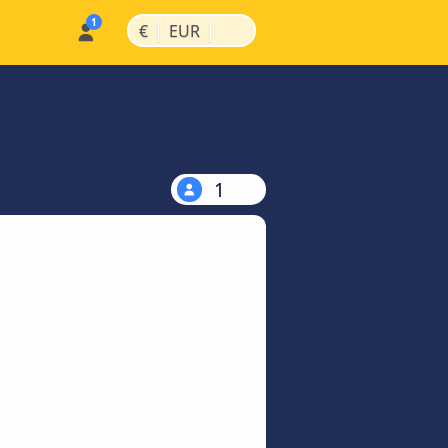
|
|
€
EUR
1