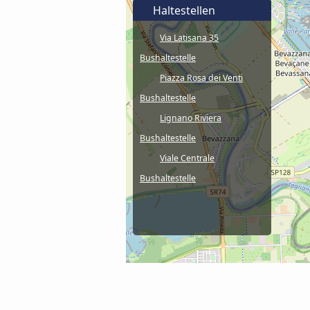
Haltestellen
Via Latisana 35
Bushaltestelle
Piazza Rosa dei Venti
Bushaltestelle
Lignano Riviera
Bushaltestelle
Viale Centrale
Bushaltestelle